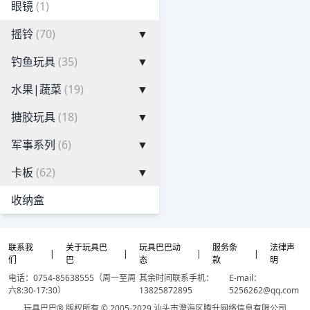
眼镜
(1)
摇铃
(70)
▼
钓鱼玩具
(35)
▼
水果|蔬菜
(19)
▼
搪胶玩具
(18)
▼
军事系列
(6)
▼
卡板
(62)
▼
收纳盒
联系我
关于玩具巴
玩具巴巴动
服务条
法律声
|
|
|
|
们
巴
态
款
明
电话：0754-85638555（周一至周
其余时间联系手机：
E-mail：
六8:30-17:30）
13825872895
5256262@qq.com
玩具巴巴® 版权所有 © 2005-2029 汕头市澄海区腾升网络信息有限公司