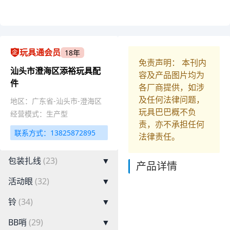
玩具通会员
18年
免责声明： 本刊内
汕头市澄海区添裕玩具配
容及产品图片均为
件
各厂商提供，如涉
及任何法律问题，
地区：广东省-汕头市-澄海区
玩具巴巴概不负
经营模式：生产型
责，亦不承担任何
联系方式：13825872895
法律责任。
包装扎线
(23)
▼
产品详情
活动眼
(32)
▼
铃
(34)
▼
BB哨
(29)
▼