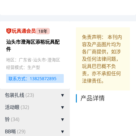
玩具通会员
18年
免责声明： 本刊内
汕头市澄海区添裕玩具配
容及产品图片均为
件
各厂商提供，如涉
及任何法律问题，
地区：广东省-汕头市-澄海区
玩具巴巴概不负
经营模式：生产型
责，亦不承担任何
联系方式：13825872895
法律责任。
包装扎线
(23)
▼
产品详情
活动眼
(32)
▼
铃
(34)
▼
BB哨
(29)
▼