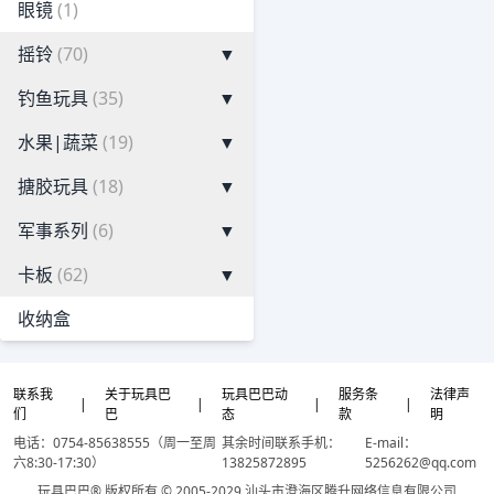
眼镜
(1)
摇铃
(70)
▼
钓鱼玩具
(35)
▼
水果|蔬菜
(19)
▼
搪胶玩具
(18)
▼
军事系列
(6)
▼
卡板
(62)
▼
收纳盒
联系我
关于玩具巴
玩具巴巴动
服务条
法律声
|
|
|
|
们
巴
态
款
明
电话：0754-85638555（周一至周
其余时间联系手机：
E-mail：
六8:30-17:30）
13825872895
5256262@qq.com
玩具巴巴® 版权所有 © 2005-2029 汕头市澄海区腾升网络信息有限公司