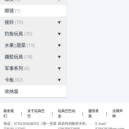
眼镜
(1)
摇铃
(70)
▼
钓鱼玩具
(35)
▼
水果|蔬菜
(19)
▼
搪胶玩具
(18)
▼
军事系列
(6)
▼
卡板
(62)
▼
收纳盒
联系我
关于玩具巴
玩具巴巴动
服务条
法律声
|
|
|
|
们
巴
态
款
明
电话：0754-85638555（周一至周
其余时间联系手机：
E-mail：
六8:30-17:30）
13825872895
5256262@qq.com