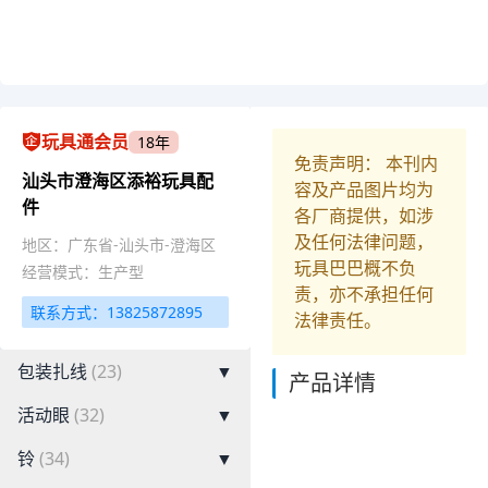
玩具通会员
18年
免责声明： 本刊内
汕头市澄海区添裕玩具配
容及产品图片均为
件
各厂商提供，如涉
及任何法律问题，
地区：广东省-汕头市-澄海区
玩具巴巴概不负
经营模式：生产型
责，亦不承担任何
联系方式：13825872895
法律责任。
包装扎线
(23)
▼
产品详情
活动眼
(32)
▼
铃
(34)
▼