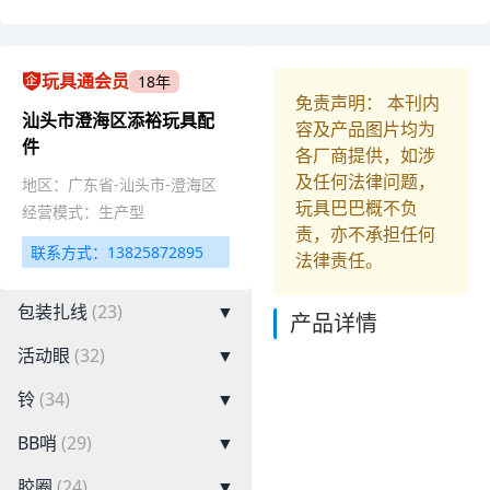
玩具通会员
18年
免责声明： 本刊内
汕头市澄海区添裕玩具配
容及产品图片均为
件
各厂商提供，如涉
及任何法律问题，
地区：广东省-汕头市-澄海区
玩具巴巴概不负
经营模式：生产型
责，亦不承担任何
联系方式：13825872895
法律责任。
包装扎线
(23)
▼
产品详情
活动眼
(32)
▼
铃
(34)
▼
BB哨
(29)
▼
胶圈
(24)
▼