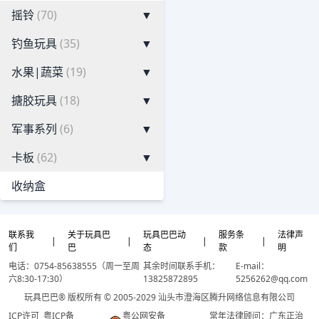
摇铃
(70)
▼
钓鱼玩具
(35)
▼
水果|蔬菜
(19)
▼
搪胶玩具
(18)
▼
军事系列
(6)
▼
卡板
(62)
▼
收纳盒
联系我
关于玩具巴
玩具巴巴动
服务条
法律声
|
|
|
|
们
巴
态
款
明
电话：0754-85638555（周一至周
其余时间联系手机：
E-mail：
六8:30-17:30）
13825872895
5256262@qq.com
玩具巴巴® 版权所有 © 2005-2029 汕头市澄海区腾升网络信息有限公司
ICP许可
粤ICP备
粤公网安备
常年法律顾问：广东正治